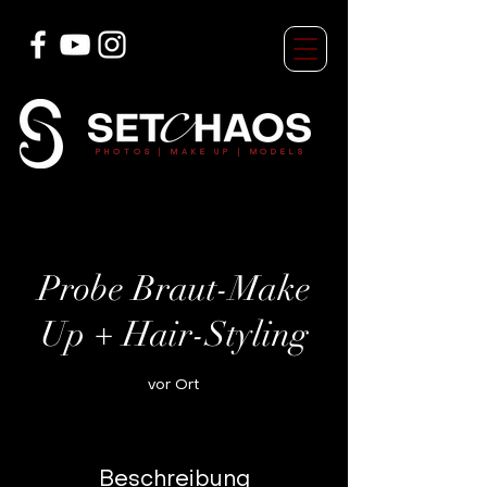
7688355841180974 7688355841180974
PHOTOS
| MAKE UP | MODELS
Probe Braut-Make
Up + Hair-Styling
vor Ort
Beschreibung