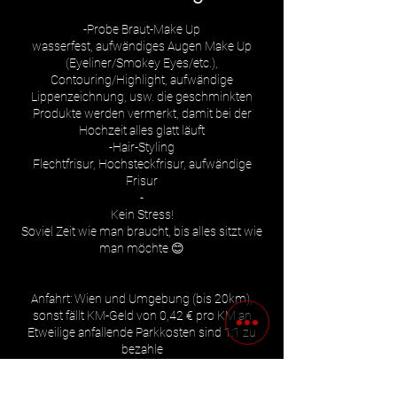
-Probe Braut-Make Up
wasserfest, aufwändiges Augen Make Up
(Eyeliner/Smokey Eyes/etc.),
Contouring/Highlight, aufwändige
Lippenzeichnung, usw. die geschminkten
Produkte werden vermerkt, damit bei der
Hochzeit alles glatt läuft
-Hair-Styling
Flechtfrisur, Hochsteckfrisur, aufwändige
Frisur
-
Kein Stress!
Soviel Zeit wie man braucht, bis alles sitzt wie
man möchte 😊
Anfahrt: Wien und Umgebung (bis 20km),
sonst fällt KM-Geld von 0,42 € pro KM an
Etweilige anfallende Parkkosten sind 1:1 zu
229