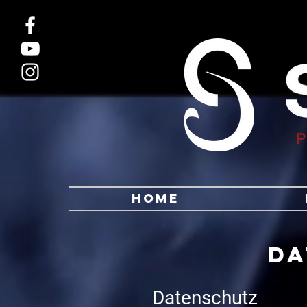
7688355841180974 7688355841180974
Home
DA
Datenschutz