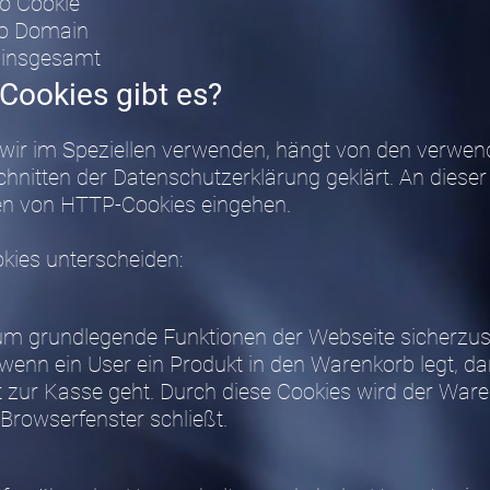
o Cookie
ro Domain
 insgesamt
Cookies gibt es?
 wir im Speziellen verwenden, hängt von den verwen
hnitten der Datenschutzerklärung geklärt. An dieser
ten von HTTP-Cookies eingehen.
kies unterscheiden:
 um grundlegende Funktionen der Webseite sicherzust
 wenn ein User ein Produkt in den Warenkorb legt, d
t zur Kasse geht. Durch diese Cookies wird der Ware
Browserfenster schließt.