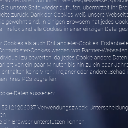
 Nutzerdaten von Ihnen, wie beispielsweise Sprache
Sie unsere Seite wieder aufrufen, übermittelt Ihr B
eite zurück. Dank der Cookies weiß unsere Webseite,
Sie gewohnt sind. In einigen Browsern hat jedes Cooki
 Firefox sind alle Cookies in einer einzigen Datei ges
r Cookies als auch Drittanbieter-Cookies. Erstanbiet
, Drittanbieter-Cookies werden von Partner-Webseiten 
 individuell zu bewerten, da jedes Cookie andere Daten
ariiert von ein paar Minuten bis hin zu ein paar Jahr
thalten keine Viren, Trojaner oder andere „Schädl
nen Ihres PCs zugreifen.
ookie-Daten aussehen:
152121206037 Verwendungszweck: Unterscheidung
ren
e ein Browser unterstützen können: