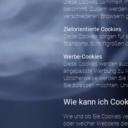
Diese Cookies sammeln In
bekommt. Zudem werden mit
verschiedenen Browsern 
Zielorientierte Cookies
Diese Cookies sorgen für 
Standorte, Schriftgrößen 
Werbe-Cookies
Diese Cookies werden auch
angepasste Werbung zu lie
Üblicherweise werden Sie 
Sie zulassen möchten. Und
Wie kann ich Cook
Wie und ob Sie Cookies v
oder welcher Webseite die