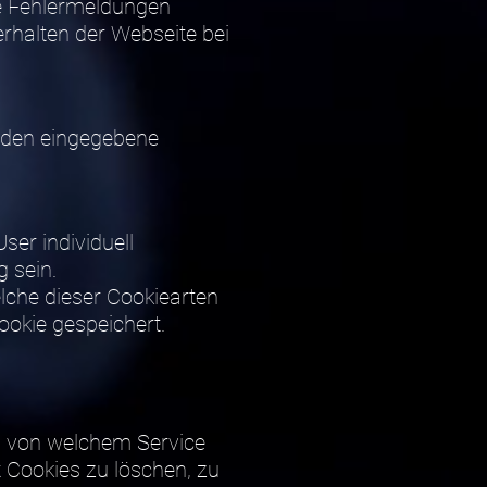
ge Fehlermeldungen
rhalten der Webseite bei
erden eingegebene
er individuell
 sein.
lche dieser Cookiearten
ookie gespeichert.
g von welchem Service
 Cookies zu löschen, zu