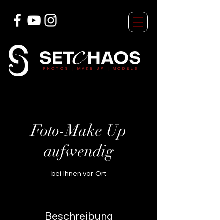
7688355841180974 7688355841180974
PHOTOS
| MAKE UP | MODELS
Foto-Make Up
aufwendig
bei Ihnen vor Ort
Beschreibung