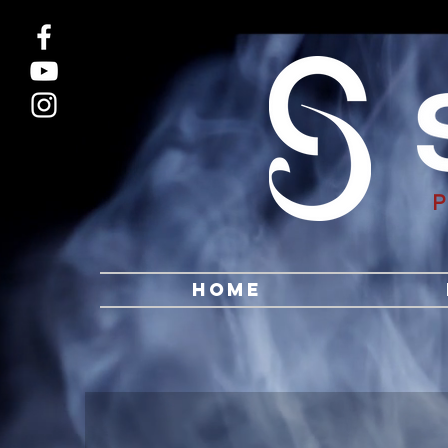
7688355841180974 7688355841180974
Home