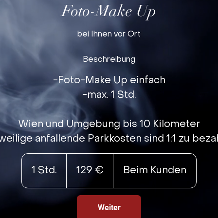
Foto-Make Up
bei Ihnen vor Ort
Beschreibung
-Foto-Make Up einfach
-max. 1 Std.
Wien und Umgebung bis 10 Kilometer
weilige anfallende Parkkosten sind 1:1 zu beza
129
Euro
1 Std.
1
129 €
Beim Kunden
S
t
Weiter
d