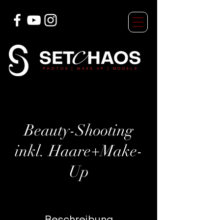
7688355841180974 7688355841180974
PHOTOS
| MAKE UP | MODELS
Beauty-Shooting
inkl. Haare+Make-
Up