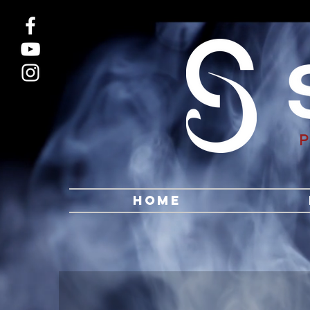
7688355841180974 7688355841180974
Home