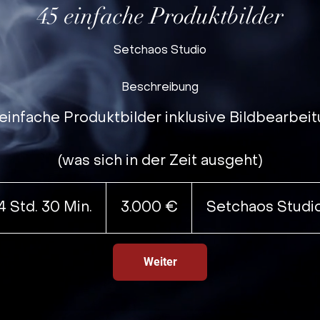
45 einfache Produktbilder
Setchaos Studio
Beschreibung
einfache Produktbilder inklusive Bildbearbei
(was sich in der Zeit ausgeht)
3.000
Euro
4 Std. 30 Min.
4
3.000 €
Setchaos Studi
S
t
Weiter
d
.
3