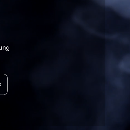
tung
o